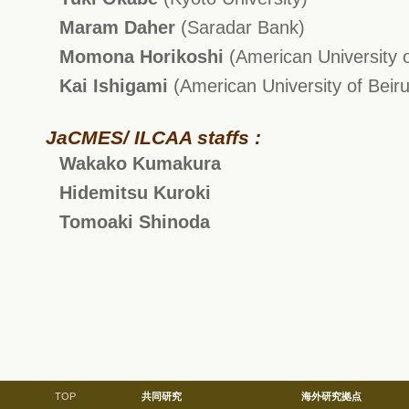
Maram Daher
(Saradar Bank)
Momona Horikoshi
(American University o
Kai Ishigami
(American University of Beiru
JaCMES/ ILCAA staffs :
Wakako Kumakura
Hidemitsu Kuroki
Tomoaki Shinoda
TOP
共同研究
海外研究拠点