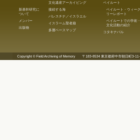
文化遺産アーカイビング
ベイルート
新基幹研究に
接続する海
ベイルート・ウィー
ついて
リーレポート
パレスチナ／イスラエル
メンバー
ベイルートでの学術
イスラーム聖者廟
文化活動の紹介
出版物
多層ベースマップ
コタキナバル
Copyright © Field Archiving of Memory 〒183-8534 東京都府中市朝日町3-11