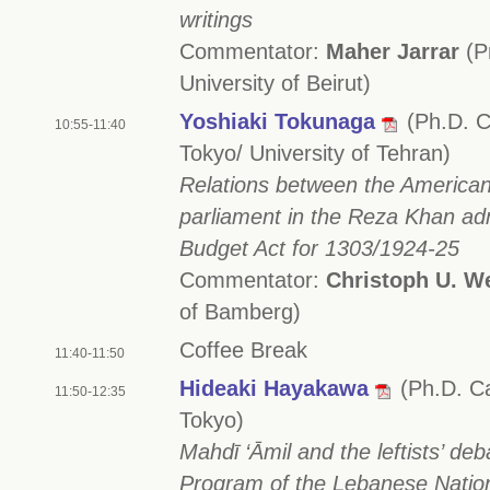
writings
Commentator:
Maher Jarrar
(P
University of Beirut)
Yoshiaki Tokunaga
(Ph.D. C
10:55-11:40
Tokyo/ University of Tehran)
Relations between the American
parliament in the Reza Khan ad
Budget Act for 1303/1924-25
Commentator:
Christoph U. W
of Bamberg)
Coffee Break
11:40-11:50
Hideaki Hayakawa
(Ph.D. Ca
11:50-12:35
Tokyo)
Mahdī ‘Āmil and the leftists’ deb
Program of the Lebanese Nati