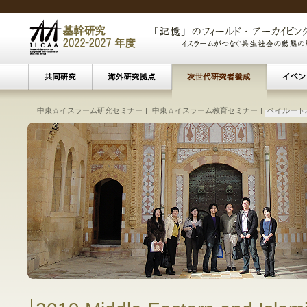
中東☆イスラーム研究セミナー
|
中東☆イスラーム教育セミナー
文化遺産アーカイビング
ベイルート
|
ベイルート・ウィークリーレ
|
接続する海
|
ベイルート
|
パ
研究会・講演会
東南アジアにおけるイスラーム主義
イス
現
―移民／難民によるコミ
―ト