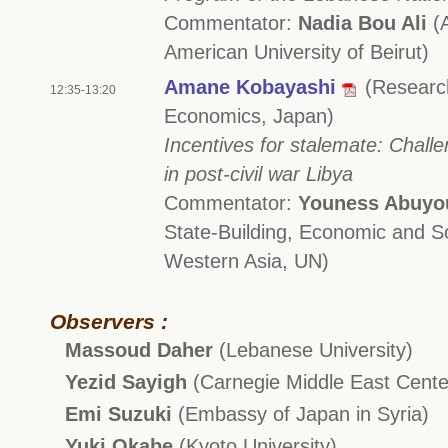
Commentator:
Nadia Bou Ali
(A
American University of Beirut)
Amane Kobayashi
(Research
12:35-13:20
Economics, Japan)
Incentives for stalemate: Challeng
in post-civil war Libya
Commentator:
Youness Abuyo
State-Building, Economic and S
Western Asia, UN)
Observers :
Massoud Daher
(Lebanese University)
Yezid Sayigh
(Carnegie Middle East Cente
Emi Suzuki
(Embassy of Japan in Syria)
Yuki Okabe
(Kyoto University)