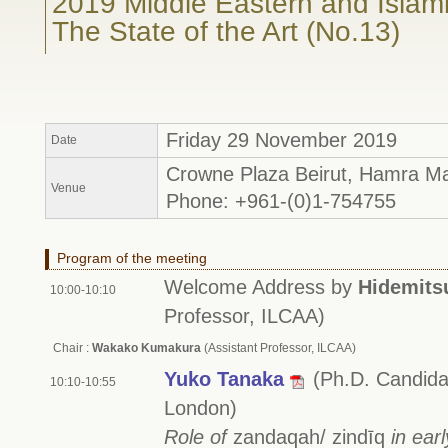
2019 Middle Eastern and Islami
The State of the Art (No.13)
Friday 29 November 2019
Date
Crowne Plaza Beirut, Hamra Mai
Venue
Phone: +961-(0)1-754755
Program of the meeting
Welcome Address by
Hidemits
10:00-10:10
Professor, ILCAA)
Chair :
Wakako Kumakura
(Assistant Professor, ILCAA)
Yuko Tanaka
(Ph.D. Candida
10:10-10:55
London)
Role of
zandaqah/ zindīq
in ear