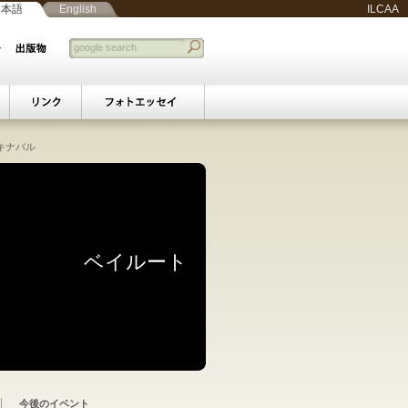
日本語
English
ILCAA
スマップ
キナバル
書学セミナー
|
アラビア語法廷文書セミナー
用に関する学際的研究
関する史料学的研究：
統性原理の変容と再興
歴史空間の可視化分析
遺産アーカイビングと
スラエル紛争の変容：
ベースマップシステム
基づく経済活動・行為
ム知識人の変容と交流
ーム国家と多元的社会
ラーム国家と周辺世界
文書史料の基礎的研究
民のシティズンシップ
ズンシップと政治参加
央ユーラシアにおける
アジアのイスラームと
する海としての地中海
中東都市社会における
中東社会における
ベイルート
の影響の比較研究―
トワークと現地の応答
めぐる制度と実践―
朝祖廟を事例として
的少数派に関する研究
学知の共有をめざして
多民族・多宗派の共存
性に関する学際的研究
ラーム主義との相克
的地位と新たな課題
史叙述と過去の参照
研究・教育実践
学術・文化活動の紹介
ウィークリーレポート
スラーム研究セミナー
スラーム教育セミナー
ア語法廷文書セミナー
シア語文書学セミナー
オスマン文書セミナー
ベイルート若手報告会
フォトエッセイ
研究会・講演会
コタキナバル
シンポジウム
セミナー
展示
今後のイベント