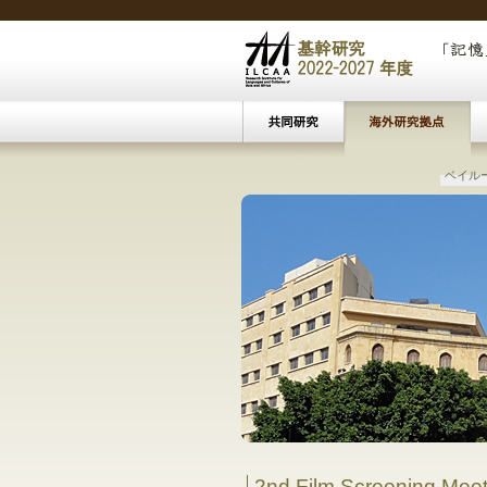
文化遺
ベイル
中東☆イスラーム研究セミナー
|
中東☆イ
東南アジアにおけ
―移民
2nd Film Screening Meeti