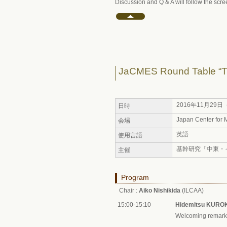
Discussion and Q & A will follow the scre
JaCMES Round Table “The
2016年11月29日（
日時
Japan Center for 
会場
英語
使用言語
基幹研究「中東・
主催
Program
Chair :
Aiko Nishikida
(ILCAA)
15:00-15:10
Hidemitsu KURO
Welcoming remark