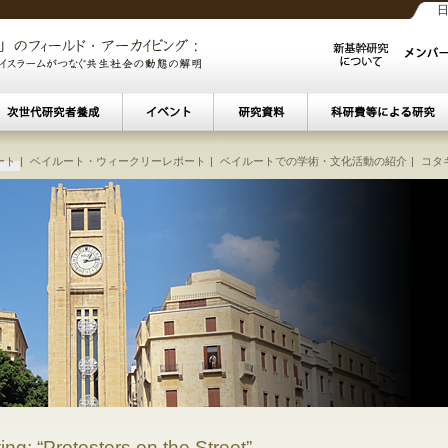
産アーカイビング
ート
|
ベイルート・ウィークリーレポート
|
接続する海
|
パレスチナ／イスラエル
|
ベイルートでの学術・文化活動の紹介
|
イスラーム聖者廟
|
多層ベー
|
コタ
スラーム教育セミナー
研究会・講演会
|
ベイルート若手報告会
|
シンポジウム
|
オスマン文書セミナー
|
セミナー
|
展示
|
ペルシア語文
るイスラーム主義と社会・文化要因の相互作
イスラーム聖者廟の財産管理に
現代アラブ君主制における正
中東・イスラームの歴史と
カイロ歴史地区の文化
パレスチナ／イ
中東都市多層
イスラームに
現代ムスリ
近世イスラ
近世イス
オスマン
移民/難
シティ
近代中
東南
接続
／難民によるコミュニティ形成と社会福祉へ
―トランスナショナルなネッ
―国家からの包摂と排除を
イラン・サファヴィー
宗教宗派的・政治社会
―デジタル化時代の
人間移動と
文化多様
―イス
最終
歴
ベイルートでの
ベイルート・
中東☆イ
中東☆イ
アラビ
ペル
ng: “Protesters on the Street”