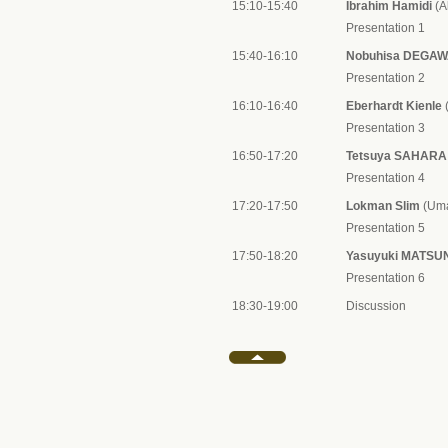
15:10-15:40
Ibrahim Hamidi
(A
Presentation 1
15:40-16:10
Nobuhisa DEGA
Presentation 2
16:10-16:40
Eberhardt Kienle
(
Presentation 3
16:50-17:20
Tetsuya SAHARA
Presentation 4
17:20-17:50
Lokman Slim
(Uma
Presentation 5
17:50-18:20
Yasuyuki MATS
Presentation 6
18:30-19:00
Discussion