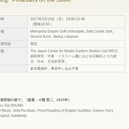
日時
2017年3月13日（月） 19:00-21:40
（開場18:30 ）
会場
Metropolis Empire Sofil (Ashrafyeh, Sofil Centre Sofil,
Ground floor) , Beirut, Lebanon
使用言語
英語
主催
The Japan Center for Middle Eastern Studies (JaCMES)
基幹研究「中東・イスラーム圏における分極化とその政
治・社会・文化的背景」
参加費無料、事前申し込み不要
inister 「首相官邸の前で」（監督：小熊 英二、2015年）
les: Eiji OGUMA
 / Music: Jinta-Ra-Muta / Proof Reading of English Subtitles: Damon Farry
glish Subtitled])