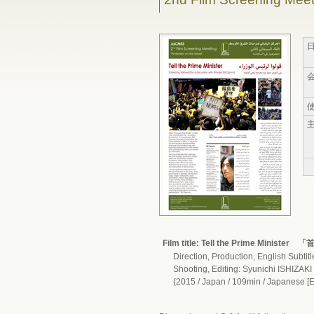
Film title: Tell the Prime M
Direction, Production, English Subtit
Shooting, Editing: Syunichi ISHIZAKI
(2015 / Japan / 109min / Japanese [En