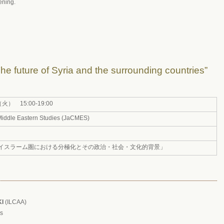
ening.
 future of Syria and the surrounding countries”
火） 15:00-19:00
Middle Eastern Studies (JaCMES)
イスラーム圏における分極化とその政治・社会・文化的背景」
KI
(ILCAA)
s