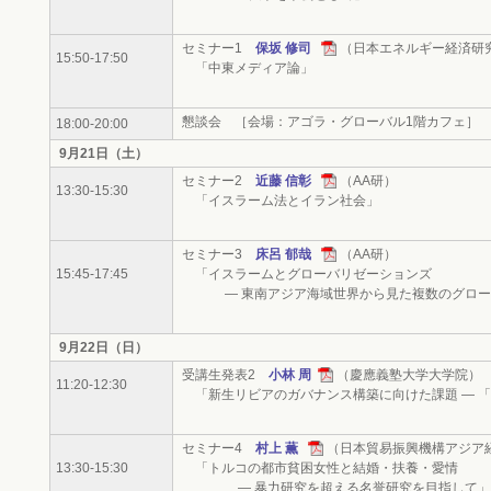
セミナー1
保坂 修司
（日本エネルギー経済研
15:50-17:50
「中東メディア論」
懇談会 ［会場：アゴラ・グローバル1階カフェ］
18:00-20:00
9月21日（土）
セミナー2
近藤 信彰
（AA研）
13:30-15:30
「イスラーム法とイラン社会」
セミナー3
床呂 郁哉
（AA研）
15:45-17:45
「イスラームとグローバリゼーションズ
― 東南アジア海域世界から見た複数のグロー
9月22日（日）
受講生発表2
小林 周
（慶應義塾大学大学院）
11:20-12:30
「新生リビアのガバナンス構築に向けた課題 ― 
セミナー4
村上 薫
（日本貿易振興機構アジア
13:30-15:30
「トルコの都市貧困女性と結婚・扶養・愛情
― 暴力研究を超える名誉研究を目指して」