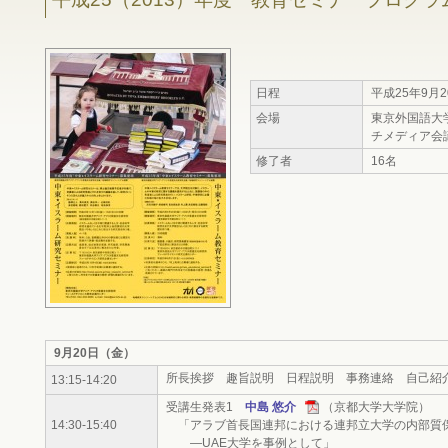
日程
平成25年9月
会場
東京外国語大
チメディア会議
修了者
16名
9月20日（金）
所長挨拶 趣旨説明 日程説明 事務連絡 自己紹
13:15-14:20
受講生発表1
中島 悠介
（京都大学大学院）
14:30-15:40
「アラブ首長国連邦における連邦立大学の内部質
―UAE大学を事例として」