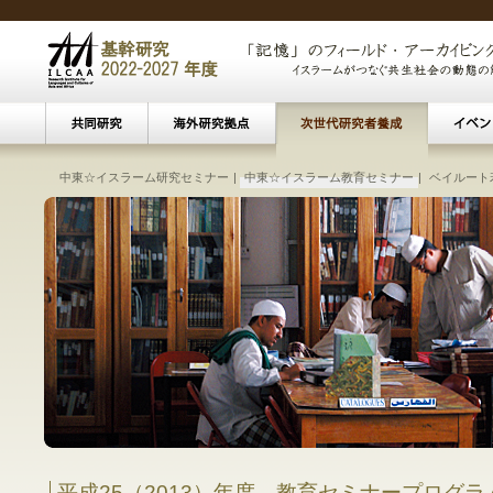
中東☆イスラーム研究セミナー
|
中東☆イスラーム教育セミナー
文化遺産アーカイビング
ベイルート
|
ベイルート・ウィークリーレ
|
接続する海
|
ベイルート
|
パ
研究会・講演会
東南アジアにおけるイスラーム主義
イス
現
―移民／難民によるコミ
―ト
平成25（2013）年度 教育セミナープログ