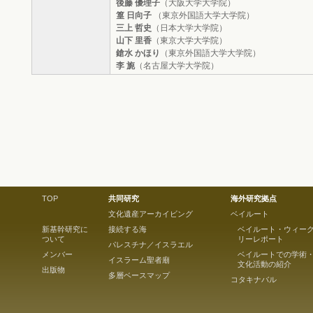
後藤 優理子
（大阪大学大学院）
篁 日向子
（東京外国語大学大学院）
三上 哲史
（日本大学大学院）
山下 里香
（東京大学大学院）
鎗水 かほり
（東京外国語大学大学院）
李 旎
（名古屋大学大学院）
TOP
共同研究
海外研究拠点
文化遺産アーカイビング
ベイルート
新基幹研究に
接続する海
ベイルート・ウィー
ついて
リーレポート
パレスチナ／イスラエル
メンバー
ベイルートでの学術
イスラーム聖者廟
文化活動の紹介
出版物
多層ベースマップ
コタキナバル