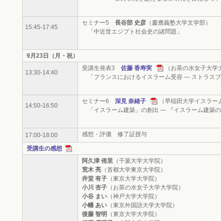
セミナー5
長谷部 史彦
（慶應義塾大学文学部）
15:45-17:45
「中近世エジプト社会史の諸問題」
9月23日（月・祝）
受講生発表3
佐藤 香寿実
（お茶の水女子大学
13:30-14:40
「フランスにおけるイスラーム受容 ― ストラス
セミナー6
深見 奈緒子
（早稲田大学イスラー
14:50-16:50
「イスラーム建築」の創出 ― 『イスラーム建築
感想・評価 修了証授与
17:00-18:00
受講生の感想
阿久津 侑里
（千葉大学大学院）
荒木 亮
（首都大学東京大学院）
井堂 有子
（東京大学大学院）
小川 杏子
（お茶の水女子大学大学院）
小谷 まい
（神戸大学大学院）
小幡 あい
（東京外国語大学大学院）
後藤 智明
（東京大学大学院）