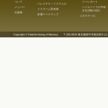
ついて
リーレポート
パレスチナ／イスラエル
メンバー
ベイルートでの学術
イスラーム聖者廟
文化活動の紹介
出版物
多層ベースマップ
コタキナバル
Copyright © Field Archiving of Memory 〒183-8534 東京都府中市朝日町3-11