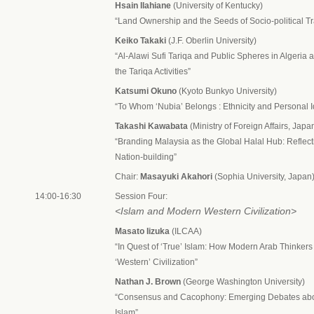
Hsain Ilahiane
(University of Kentucky)
“Land Ownership and the Seeds of Socio-political T
Keiko Takaki
(J.F. Oberlin University)
“Al-Alawi Sufi Tariqa and Public Spheres in Algeria
the Tariqa Activities”
Katsumi Okuno
(Kyoto Bunkyo University)
“To Whom ‘Nubia’ Belongs : Ethnicity and Personal Id
Takashi Kawabata
(Ministry of Foreign Affairs, Japa
“Branding Malaysia as the Global Halal Hub: Reflec
Nation-building”
Chair:
Masayuki Akahori
(Sophia University, Japan
14:00-16:30
Session Four:
<Islam and Modern Western Civilization>
Masato Iizuka
(ILCAA)
“In Quest of ‘True’ Islam: How Modern Arab Thinkers 
‘Western’ Civilization”
Nathan J. Brown
(George Washington University)
“Consensus and Cacophony: Emerging Debates about
Islam”