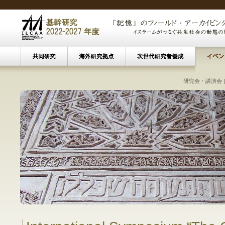
中東☆イスラーム研究セミナー
|
中東☆イスラーム教育セミナー
文化遺産アーカイビング
ベイルート
|
ベイルート・ウィークリーレ
|
接続する海
研究会・講演会
|
ベイルート
|
パ
東南アジアにおけるイスラーム主義
イス
現
―移民／難民によるコミ
―ト