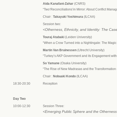
Aida Kanafani-Zahar
(CNRS)
“Two‘Reconciliations’in Mirror: About Conflict Man
Chair :
Takayuki Yoshimura
(ILCAA)
Session two:
<Otherness, Ethnicity, and Identity: The Cas
Touraj Atabaki
(Leiden University)
“When a Crow Turned into a Nightingale: The Magic o
Martin Van Bruinessen
(Utrecht University)
“Turkey’s AKP Government and its Engagement with 
So Yamane
(Osaka University)
“The Rise of New Madrasas and the Transformation o
Chair :
Nobuaki Kondo
(ILCAA)
18:30-20:30
Reception
Day Two
10:00-12:30
Session Three:
<Emerging Public Sphere and the Othernes