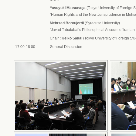
Yasuyuki Matsunaga
(Tokyo University of Foreign S
“Human Rights and the New Jurisprudence in Mohse
Mehrzad Boroujerdi
(Syracuse University)
“Javad Tabatabai’s Philosophical Account of Iranian
Chair :
Keiko Sakai
(Tokyo University of Foreign Stu
17:00-18:00
General Discussion