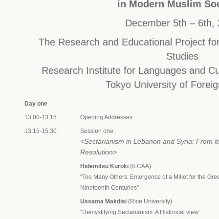
in Modern Muslim Soc
December 5th – 6th,
The Research and Educational Project for
Studies
Research Institute for Languages and Cul
Tokyo University of Forei
Day one
13:00-13:15
Opening Addresses
13:15-15:30
Session one:
<Sectarianism in Lebanon and Syria: From i
Resolution>
Hidemitsu Kuroki
(ILCAA)
“Too Many Others: Emergence of a Millet for the Gre
Nineteenth Centuries”
Ussama Makdisi
(Rice University)
“Demystifying Sectarianism: A Historical view”