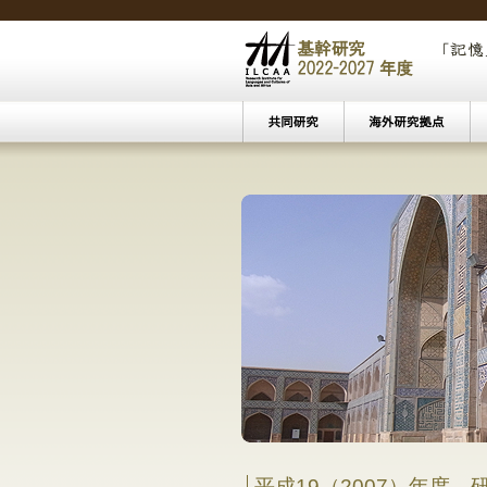
中東☆イスラーム研究セミナー
|
中東☆イ
文化遺
ベイル
東南アジアにおけ
―移民
平成19（2007）年度