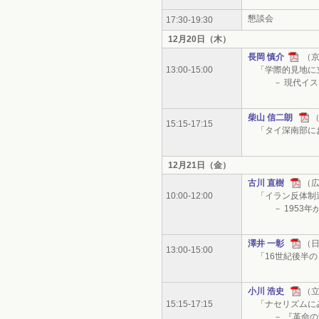
懇談会
17:30-19:30
12月20日（木）
長岡 慎介
（京
13:00-15:00
「学際的見地に立
－ 現代イスラ
柴山 信二朗
15:15-17:15
「タイ深南部にお
12月21日（金）
古川 直樹
（
10:00-12:00
「イラン反体制
－ 1953年か
澤井 一彰
（
13:00-15:00
「16世紀後半の
小川 浩史
（
15:15-17:15
「ナセリズムにみ
－ 『革命の哲学