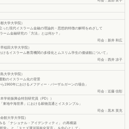
司会：渡部 良子
都大学大学院）
った現代イスラーム金融の理論的・思想的特徴の解明をめざして
ーム金融研究の「方法」とは何か？」
司会：新井 和広
（早稲田大学大学院）
けるイスラーム教育機関の多様化とムスリム学生の価値観について」
司会：西井 凉子
広島大学大学院）
運動のイスラーム化の背景
ら1960年におけるメフディー・バーザルガーンの場合」
司会：近藤 信彰
日本学術振興会特別研究員（PD））
「東地中海世界」における穀物流通とイスタンブル」
司会：黒木 英充
立命館大学大学院）
る 「ナショナル・アイデンティティ」 の再構築
』 と 「スエズ運河国有化宣言」 を中心として」