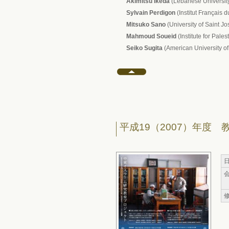
Akimitsu Ikeda
(Lebanese Universit
Sylvain Perdigon
(Institut Français 
Mitsuko Sano
(University of Saint J
Mahmoud Soueid
(Institute for Pales
Seiko Sugita
(American University of
平成19（2007）年度