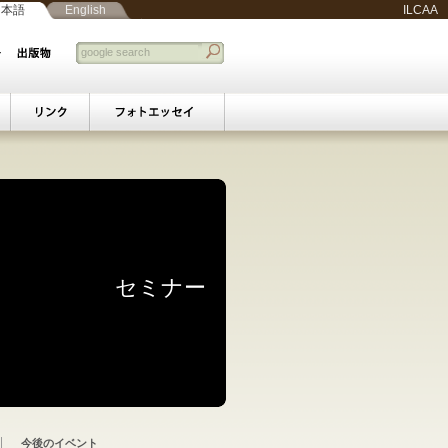
日本語
English
ILCAA
書学セミナー
スマップ
キナバル
|
アラビア語法廷文書セミナー
用に関する学際的研究
関する史料学的研究：
統性原理の変容と再興
歴史空間の可視化分析
遺産アーカイビングと
スラエル紛争の変容：
学術・文化活動の紹介
ウィークリーレポート
ベースマップシステム
基づく経済活動・行為
ム知識人の変容と交流
ーム国家と多元的社会
スラーム研究セミナー
スラーム教育セミナー
ラーム国家と周辺世界
文書史料の基礎的研究
民のシティズンシップ
ズンシップと政治参加
央ユーラシアにおける
ア語法廷文書セミナー
アジアのイスラームと
シア語文書学セミナー
する海としての地中海
オスマン文書セミナー
中東都市社会における
ベイルート若手報告会
中東社会における
研究会・講演会
コタキナバル
シンポジウム
ベイルート
セミナー
の影響の比較研究―
トワークと現地の応答
めぐる制度と実践―
朝祖廟を事例として
的少数派に関する研究
学知の共有をめざして
多民族・多宗派の共存
性に関する学際的研究
ラーム主義との相克
的地位と新たな課題
史叙述と過去の参照
研究・教育実践
フォトエッセイ
展示
今後のイベント