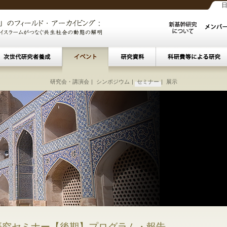
スラーム教育セミナー
産アーカイビング
ート
|
ベイルート・ウィークリーレポート
|
接続する海
研究会・講演会
|
ベイルート若手報告会
|
パレスチナ／イスラエル
|
シンポジウム
|
ベイルートでの学術・文化活動の紹介
|
オスマン文書セミナー
|
セミナー
|
イスラーム聖者廟
|
展示
|
ペルシア語文
|
多層ベー
|
コタ
るイスラーム主義と社会・文化要因の相互作
イスラーム聖者廟の財産管理に
現代アラブ君主制における正
中東・イスラームの歴史と
カイロ歴史地区の文化
パレスチナ／イ
ベイルートでの
ベイルート・
中東都市多層
イスラームに
現代ムスリ
近世イスラ
中東☆イ
中東☆イ
近世イス
オスマン
移民/難
シティ
近代中
アラビ
東南
ペル
接続
／難民によるコミュニティ形成と社会福祉へ
―トランスナショナルなネッ
―国家からの包摂と排除を
イラン・サファヴィー
宗教宗派的・政治社会
―デジタル化時代の
人間移動と
文化多様
―イス
最終
歴
 研究セミナー【後期】プログラム・報告