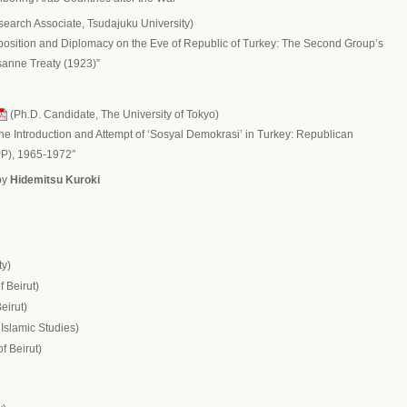
search Associate, Tsudajuku University)
position and Diplomacy on the Eve of Republic of Turkey: The Second Group’s
usanne Treaty (1923)”
(Ph.D. Candidate, The University of Tokyo)
he Introduction and Attempt of ‘Sosyal Demokrasi’ in Turkey: Republican
PP), 1965-1972″
by
Hidemitsu Kuroki
ty)
 Beirut)
eirut)
Islamic Studies)
f Beirut)