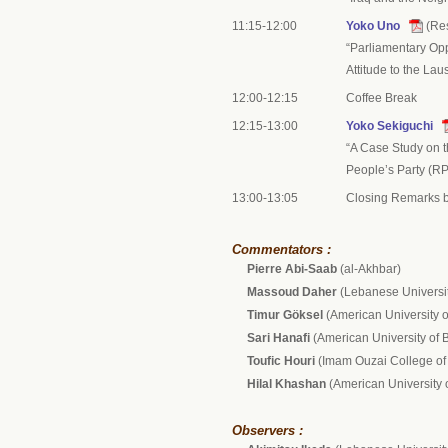
11:15-12:00
Yoko Uno
(Re
“Parliamentary Op
Attitude to the La
12:00-12:15
Coffee Break
12:15-13:00
Yoko Sekiguchi
“A Case Study on t
People’s Party (R
13:00-13:05
Closing Remarks 
Commentators :
Pierre Abi-Saab
(al-Akhbar)
Massoud Daher
(Lebanese Universi
Timur Göksel
(American University of
Sari Hanafi
(American University of B
Toufic Houri
(Imam Ouzai College of 
Hilal Khashan
(American University o
Observers :