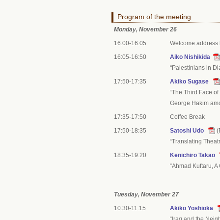
Program of the meeting
Monday, November 26
16:00-16:05
Welcome address
16:05-16:50
Aiko Nishikida
“Palestinians in Di
17:50-17:35
Akiko Sugase
“The Third Face of
George Hakim amon
17:35-17:50
Coffee Break
17:50-18:35
Satoshi Udo
(
“Translating Theat
18:35-19:20
Kenichiro Takao
“Ahmad Kuftaru, A G
Tuesday, November 27
10:30-11:15
Akiko Yoshioka
“Iraq and the Neig