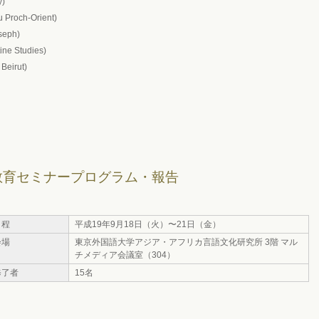
y)
du Proch-Orient)
oseph)
tine Studies)
 Beirut)
 教育セミナープログラム・報告
日程
平成19年9月18日（火）〜21日（金）
会場
東京外国語大学アジア・アフリカ言語文化研究所 3階 マル
チメディア会議室（304）
修了者
15名