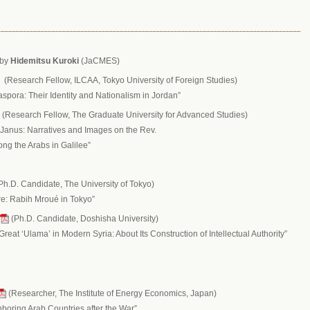
 by
Hidemitsu Kuroki
(JaCMES)
(Research Fellow, ILCAA, Tokyo University of Foreign Studies)
aspora: Their Identity and Nationalism in Jordan”
(Research Fellow, The Graduate University for Advanced Studies)
 Janus: Narratives and Images on the Rev.
g the Arabs in Galilee”
Ph.D. Candidate, The University of Tokyo)
re: Rabih Mroué in Tokyo”
(Ph.D. Candidate, Doshisha University)
reat ‘Ulama’ in Modern Syria: About Its Construction of Intellectual Authority”
(Researcher, The Institute of Energy Economics, Japan)
hboring Arab Countries after the War”