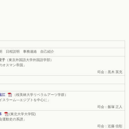
明 日程説明 事務連絡 自己紹介
世子
（東京外国語大学外国語学部）
のオスマン帝国」
司会：黒木 英充
聡江
（桜美林大学リベラルアーツ学群）
イスラーム―エジプトを中心に」
司会：飯塚 正人
卓
(東北大学大学院)
会運動史の系譜」
司会：近藤 信彰