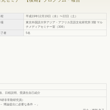
日程
平成19年12月19日（水）〜22日（土）
会場
東京外国語大学アジア・アフリカ言語文化研究所 3階 マル
チメディアセミナー室（306）
修了者
5名
絡、日程説明、受講生自己紹介
A研非常勤研究員）
－ 博論提出に必要な条件 －」