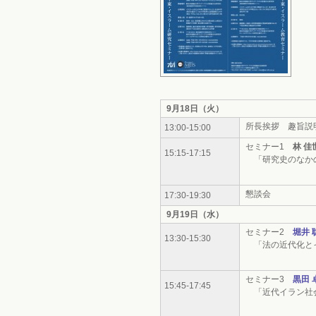
9月18日（火）
所長挨拶 趣旨説
13:00-15:00
セミナー1
林 佳
15:15-17:15
「研究史のなか
懇談会
17:30-19:30
9月19日（水）
セミナー2
堀井 
13:30-15:30
「法の近代化と
セミナー3
黒田 
15:45-17:45
「近代イラン社