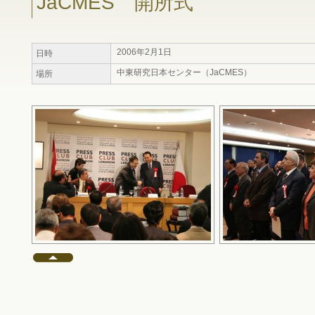
JaCMES 開所式
2006年2月1日
日時
中東研究日本センター（JaCMES）
場所