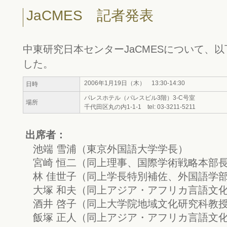
JaCMES 記者発表
中東研究日本センターJaCMESについて、
した。
2006年1月19日（木） 13:30-14:30
日時
パレスホテル（パレスビル3階）3-C号室
場所
千代田区丸の内1-1-1 tel: 03-3211-5211
出席者：
池端 雪浦（東京外国語大学学長）
宮崎 恒二（同上理事、国際学術戦略本部
林 佳世子（同上学長特別補佐、外国語学
大塚 和夫（同上アジア・アフリカ言語文
酒井 啓子（同上大学院地域文化研究科教
飯塚 正人（同上アジア・アフリカ言語文