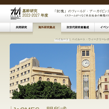
文化遺産アーカイビング
ベイルート
|
ベイルート・ウィークリーレ
|
接続する海
|
パ
中東☆イスラーム研究セミナー
|
中東☆イスラーム教育セミナー
研究会・講演会
|
ベイルート
東南アジアにおけるイスラーム主義
イス
現
―移民／難民によるコミ
―ト