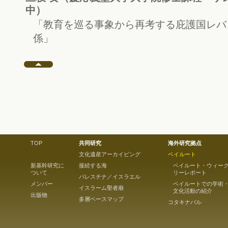
中）
「教育を巡る事象から再考する庇護国レバ
係」
TOP
共同研究
海外研究拠点
文化遺産アーカイビング
ベイルート
新基幹研究に
接続する海
ベイルート・ウィー
ついて
リーレポート
パレスチナ／イスラエル
メンバー
ベイルートでの学術
イスラーム聖者廟
文化活動の紹介
出版物
多層ベースマップ
コタキナバル